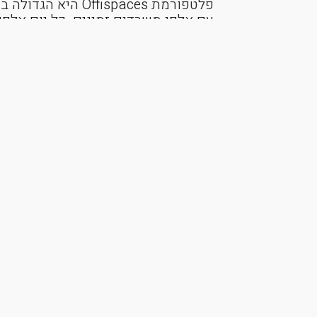
פלטפורמת Offispaces 
עם אלפי משרדים זמינים. כל יום אלפי
רלוונטים נכנסים לאתר Offispaces עבור איתור המשרד הבא.
איך השוכרים הפוטנציאלים 
קשר?
Offispaces מפעילה מערך מכירו
ביותר, סוכן של es
הלקוח הרלוונטי לאחר סינון ראשוני ש
עבורו.
האם אני צריך לשלם על כל
פרסום הנכס ב paces
הוא חינמי לחלוטין וללא שום התחייבו
הסוכנים של fispaces
אותו לקוח שכר את משרדך תחויב בע
שכ"ד + מע"מ. הבהרה - רק לקוחות שהג