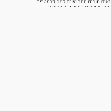
אים טובים יותר ישנם כמה פרמטרים
זור : א.צילום המשרד. ב.תשריט
נסת כל המידע הרלוונטי על המשרד.
האם ב Offispaces עוסקים גם במכירה של
Offi עוסקים גם בעסקאות מכירה, נדע להגיד לך מה
א שווה ונפעל על מנת למכור אותו.
ניתן לפנות אלינו במייל