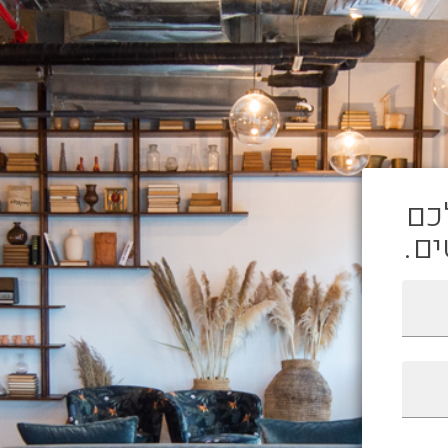
כם
ים.