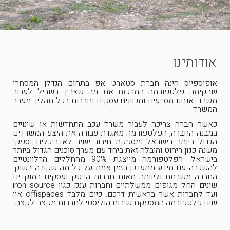
אודותינו
אופיספייס הינה חברת סטארט אפ בתחום הנדלן המסחרי
שהקימה פלטפורמה המרכזת את מה שצריך בשביל לעבור
משרד. אנחנו מסייעים ומכוונים עסקים וחברות בכל תהליך מעבר
המשרד .
כאשר חברה צריכה לעבור משרד עכב התחדשות או שינויים
במבנה החברה, הפלטפורמה מאגדת עבורה את היצע המשרדים
הגדול ביותר בישראל ומספקת חיבור ישיר לאדריכלים וספקי
משנה כגון ריהוט והובלה זאת ביחד עם מערך סוכנים הגדול ביותר
בישראל. הפלטפורמה מייצגת 90% מהחללים הרלוונטיים
להשכרה עם מידע מתעדכן בזמן אמת על כל מה שקורה בשוק.
החברה משרתת וליוותה מאות חברות הייטק ועסקים במוקדים
שונים החל מגופים ממשלתיים וחברות ענק כגון iron source
ועד לחברות אשר בראשית דרכם. כיום מלבד offispaces אין
שום פלטפורמה המספקת שירות הוליסטי לחברות מקצה לקצה.