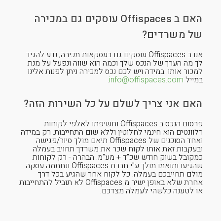
האם ב Offispaces עוסקים גם במכירה
של משרדים?
אנו ב Offispaces עוסקים גם בעסקאות מכירה, נדע להגיד
לך מה הערך של הנכס שלך וכמה הוא שווה ונפעל על מנת
למכור אותו. במידה ויש לכם נכס למכירה ניתן לפנות אלינו
במייל
info@offispaces.com
.
האם אני צריך לשלם על כל השירות הזה?
פרסום הנכס ב Offispaces וחשיפתו לאלפי לקוחות
רלוונטים הוא חינמי לחלוטין וללא שום התחייבות. רק במידה
ואחד הסוכנים של Offispaces תיאם מולך סיור/פגישה
ובעקבות זאת אותו לקוח שכר את משרדך תחויב בעמלה
כמקובל בשוק חודש שכ"ד + מע"מ. הבהרה - רק לקוחות
שהגיעו ותואמו מולך ע"י חברת Offispaces ונחתמה עסקה
מולם תחייבכם בעמלה. כל לקוח אחר שהגיע בכל דרך
אחרת שלא באופן ישיר מ Offispaces לא תוביל להתחייבות
או לטענה כלשהי לעמלה מצדכם.