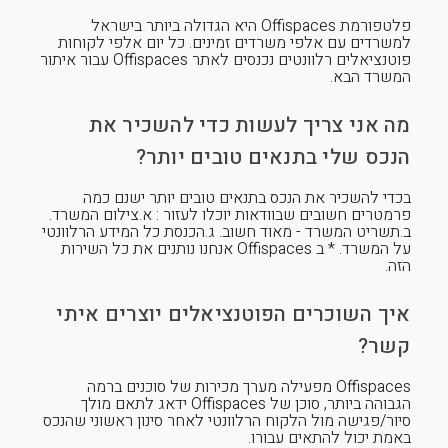
פלטפורמת Offispaces היא הגדולה ביותר בישראל
למשרדים עם אלפי משרדים זמינים. כל יום אלפי לקוחות
פוטנציאלים רלוונטים נכנסים לאתר Offispaces עבור איתור
המשרד הבא.
מה אני צריך לעשות כדי להשכיר את
הנכס שלי בתנאים טובים יותר?
בכדי להשכיר את הנכס בתנאים טובים יותר ישנם כמה
פרמטרים חשובים שבוודאות יוכלו לעזור : א.צילום המשרד.
ב.תשריט המשרד - מאוד חשוב. ג.הכנסת כל המידע הרלוונטי
על המשרד. * ב Offispaces אנחנו נותנים את כל השירות
הזה.
איך השוכרים הפוטנציאלים יוצרים איתי
קשר?
Offispaces מפעילה מערך מכירות של סוכנים ברמה
הגבוהה ביותר, סוכן של Offispaces ידאג לתאם מולך
סיור/פגישה מול הלקוח הרלוונטי לאחר סינון ראשוני שהנכס
באמת יכול להתאים עבורו.